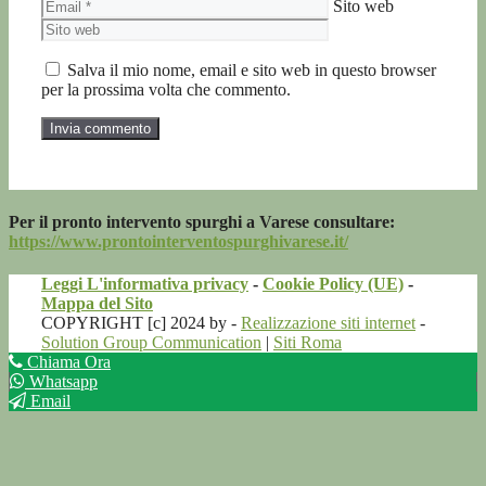
Sito web
Salva il mio nome, email e sito web in questo browser
per la prossima volta che commento.
Per il pronto intervento spurghi a Varese consultare:
https://www.prontointerventospurghivarese.it/
Leggi L'informativa privacy
-
Cookie Policy (UE)
-
Mappa del Sito
COPYRIGHT [c] 2024 by -
Realizzazione siti internet
-
Solution Group Communication
|
Siti Roma
Chiama Ora
Whatsapp
Email