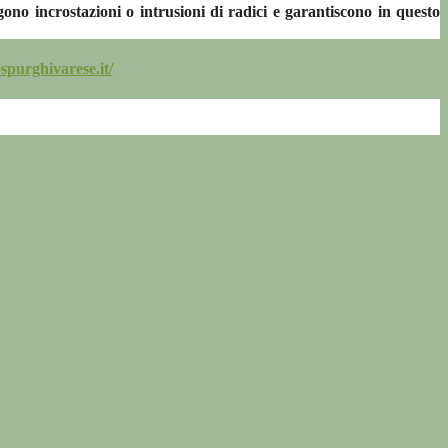
ono incrostazioni o intrusioni di radici e garantiscono in questo
spurghivarese.it/