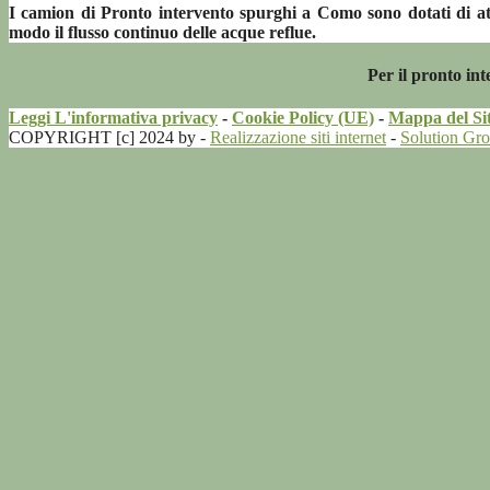
I camion di Pronto intervento spurghi a Como sono dotati di attr
modo il flusso continuo delle acque reflue.
Per il pronto in
Leggi L'informativa privacy
-
Cookie Policy (UE)
-
Mappa del Si
COPYRIGHT [c] 2024 by -
Realizzazione siti internet
-
Solution Gr