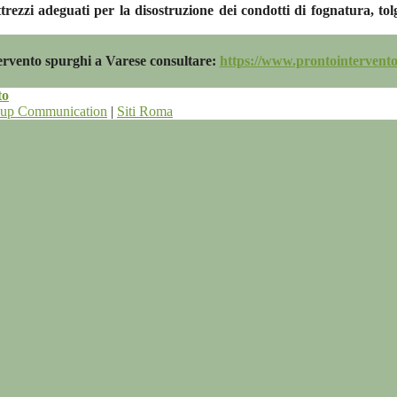
ezzi adeguati per la disostruzione dei condotti di fognatura, tolg
tervento spurghi a Varese consultare:
https://www.prontointervento
to
oup Communication
|
Siti Roma