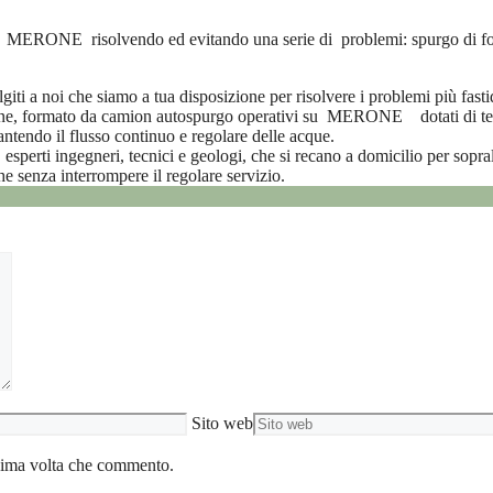
i a MERONE risolvendo ed evitando una serie di
problemi: spurgo di fo
 a noi che siamo a tua disposizione per risolvere i problemi più fastid
hine, formato da camion autospurgo operativi su MERONE dotati di tec
ntendo il flusso continuo e regolare delle acque.
 esperti ingegneri, tecnici e geologi, che si recano a domicilio per sopr
e senza interrompere il regolare servizio.
Sito web
ssima volta che commento.