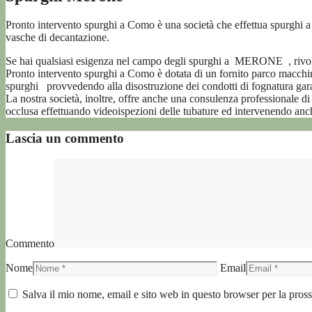
Pronto intervento spurghi a Como è una società che effettua spurgh
vasche di decantazione.
Se hai qualsiasi esigenza nel campo degli spurghi a MERONE , rivolgiti
Pronto intervento spurghi a Como è dotata di un fornito parco macc
spurghi provvedendo alla disostruzione dei condotti di fognatura gara
La nostra società, inoltre, offre anche una consulenza professionale di
occlusa effettuando videoispezioni delle tubature ed intervenendo anch
Lascia un commento
Commento
Nome
Email
Salva il mio nome, email e sito web in questo browser per la pro