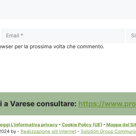
Email
Sito
we
rowser per la prossima volta che commento.
hi a Varese consultare:
https://www.pro
eggi L'informativa privacy
-
Cookie Policy (UE)
-
Mappa del Si
2024 by -
Realizzazione siti internet
-
Solution Group Communic