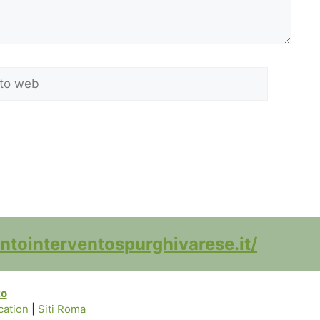
b
ntointerventospurghivarese.it/
to
ation
|
Siti Roma