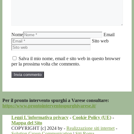
Nome
Email
Sito web
Salva il mio nome, email e sito web in questo browser
per la prossima volta che commento.
Per il pronto intervento spurghi a Varese consultare:
https://www.prontointerventospurghivarese.it/
Leggi L'informativa privacy
-
Cookie Policy (UE)
-
Mappa del Sito
COPYRIGHT [c] 2024 by -
Realizzazione siti internet
-
Solution Group Communication
|
Siti Roma