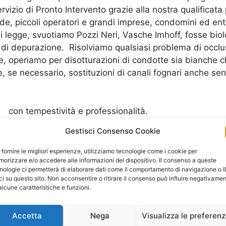
izio di Pronto Intervento grazie alla nostra qualificata 
de, piccoli operatori e grandi imprese, condomini ed enti
i legge, svuotiamo Pozzi Neri, Vasche Imhoff, fosse bio
ti di depurazione. Risolviamo qualsiasi problema di occ
e, operiamo per disotturazioni di condotte sia bianche ch
 se necessario, sostituzioni di canali fognari anche senz
con tempestività e professionalità.
Gestisci Consenso Cookie
1000 PROBLEMI……..UNA SOLA SOLUZIONE!
 fornire le migliori esperienze, utilizziamo tecnologie come i cookie per
orizzare e/o accedere alle informazioni del dispositivo. Il consenso a queste
nologie ci permetterà di elaborare dati come il comportamento di navigazione o 
ci su questo sito. Non acconsentire o ritirare il consenso può influire negativame
alcune caratteristiche e funzioni.
Accetta
Nega
Visualizza le preferen