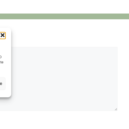
ID
nte
ze