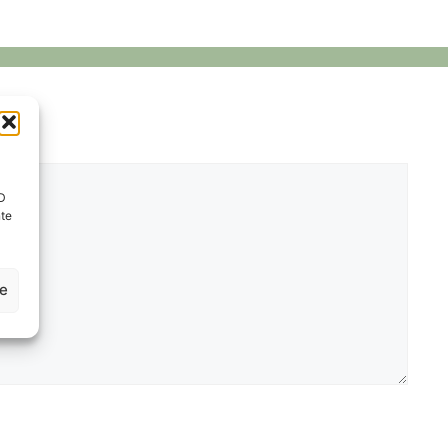
ID
nte
ze