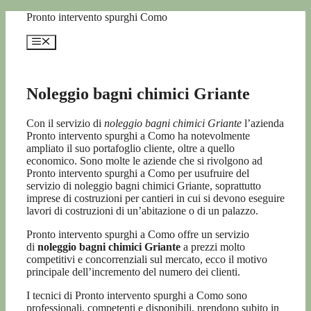
Vai
Pronto intervento spurghi Como
al
contenuto
Menu
Noleggio bagni chimici Griante
Con il servizio di
noleggio bagni chimici Griante
l’azienda
Pronto intervento spurghi a Como ha notevolmente
ampliato il suo portafoglio cliente, oltre a quello
economico. Sono molte le aziende che si rivolgono ad
Pronto intervento spurghi a Como per usufruire del
servizio di noleggio bagni chimici Griante, soprattutto
imprese di costruzioni per cantieri in cui si devono eseguire
lavori di costruzioni di un’abitazione o di un palazzo.
Pronto intervento spurghi a Como offre un servizio
di
noleggio bagni chimici Griante
a prezzi molto
competitivi e concorrenziali sul mercato, ecco il motivo
principale dell’incremento del numero dei clienti.
I tecnici di Pronto intervento spurghi a Como sono
professionali, competenti e disponibili, prendono subito in