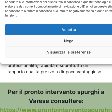
accedere alle informazioni del dispositivo. Il consenso a queste tecnologie ci
I mezzi utilizzati da Pronto intervento spurghi a
elaborare dati come il comportamento di navigazione o ID unici su questo sit
Como per il servizio di pronto intervento per
acconsentire o ritirare il consenso può influire negativamente su alcune carat
allagamenti Lenno sono innovativi e
funzioni.
all’avanguardia, tecnologicamente avanzati e
compatibili con il totale rispetto dell’ambiente.
Accetta
Tutti i clienti saranno soddisfatti del servizio
Nega
di
pronto intervento per allagamenti Lenno
di
Visualizza le preferenze
Pronto intervento spurghi a Como, che si
distingue dalle altre aziende, per la
professionalità, rapidità e soprattutto un
rapporto qualità prezzo a dir poco vantaggioso.
Per il pronto intervento spurghi a
Varese consultare:
https://www.prontointerventospurghiv