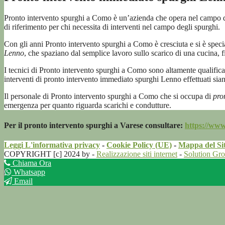
Pronto intervento spurghi a Como è un’azienda che opera nel campo 
di riferimento per chi necessita di interventi nel campo degli spurghi.
Con gli anni Pronto intervento spurghi a Como è cresciuta e si è special
Lenno
, che spaziano dal semplice lavoro sullo scarico di una cucina, fi
I tecnici di Pronto intervento spurghi a Como sono altamente qualifica
interventi di pronto intervento immediato spurghi Lenno effettuati siano
Il personale di Pronto intervento spurghi a Como che si occupa di
pro
emergenza per quanto riguarda scarichi e condutture.
Per il pronto intervento spurghi a Varese consultare:
https://www
Leggi L'informativa privacy
-
Cookie Policy (UE)
-
Mappa del Si
COPYRIGHT [c] 2024 by -
Realizzazione siti internet
-
Solution Gr
Chiama Ora
Whatsapp
Email