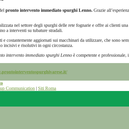
del
pronto intervento immediato spurghi Lenno.
Grazie all’esperien
izzata nel settore degli spurghi delle rete fognarie e offre ai clienti un
no a interventi su tubature stradali.
ti e costantemente aggiornati sui macchinari da utilizzare, che sono sem
 incisivi e risolutivi in ogni circostanza.
nto intervento immediato spurghi Lenno
è competente e professionale, i
.prontointerventospurghivarese.it/
to
oup Communication
|
Siti Roma