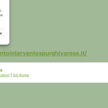
ID
nte
ze
ntointerventospurghivarese.it/
to
ation
|
Siti Roma