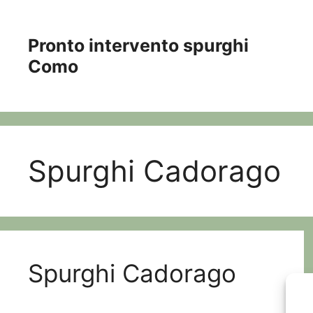
Vai
al
Pronto intervento spurghi
contenuto
Como
Spurghi Cadorago
Spurghi Cadorago