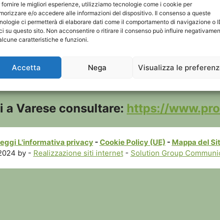
 fornire le migliori esperienze, utilizziamo tecnologie come i cookie per
orizzare e/o accedere alle informazioni del dispositivo. Il consenso a queste
nologie ci permetterà di elaborare dati come il comportamento di navigazione o 
ci su questo sito. Non acconsentire o ritirare il consenso può influire negativame
alcune caratteristiche e funzioni.
Accetta
Nega
Visualizza le preferen
hi a Varese consultare:
https://www.pro
eggi L'informativa privacy
-
Cookie Policy (UE)
-
Mappa del Si
2024 by -
Realizzazione siti internet
-
Solution Group Communic