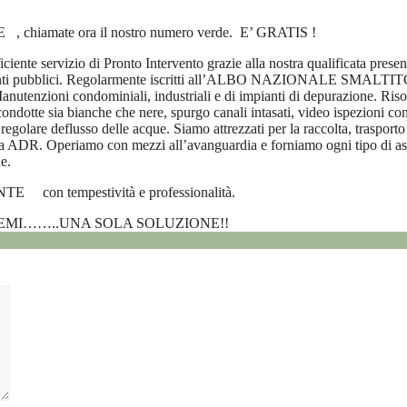
 chiamate ora il nostro numero verde. E’ GRATIS !
iciente servizio di Pronto Intervento grazie alla nostra qualificata prese
 ed enti pubblici. Regolarmente iscritti all’ALBO NAZIONALE SMALTI
nutenzioni condominiali, industriali e di impianti di depurazione. Riso
condotte sia bianche che nere, spurgo canali intasati, video ispezioni co
regolare deflusso delle acque. Siamo attrezzati per la raccolta, trasporto 
iva ADR. Operiamo con mezzi all’avanguardia e forniamo ogni tipo di assis
e.
 con tempestività e professionalità.
LEMI……..UNA SOLA SOLUZIONE!!