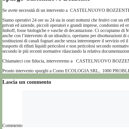
Se avete necessità di un intervento a CASTELNUOVO BOZZENTE ,
Siamo operativi 24 ore su 24 sia in orari notturni che festivi con un eff
privati ed aziende, piccoli operatori e grandi imprese, condomini
Imhoff, fosse biologiche e vasche di decantazione. Ci occupiamo di Ma
anche con l’intervento di un idraulico, operiamo per disotturazioni di 
sostituzioni di canali fognari anche senza interrompere il servizio ed il 
trasporto di rifiuti liquidi pericolosi e non pericolosi secondo normat
secondo le più recenti normative rilasciando la relativa documentazion
Chiamateci con fiducia, interverremo a CASTELNUOVO BOZZENTE
Pronto intervento spurghi a Como ECOLOGIA SRL,
1000 PROB
Lascia un commento
Commento